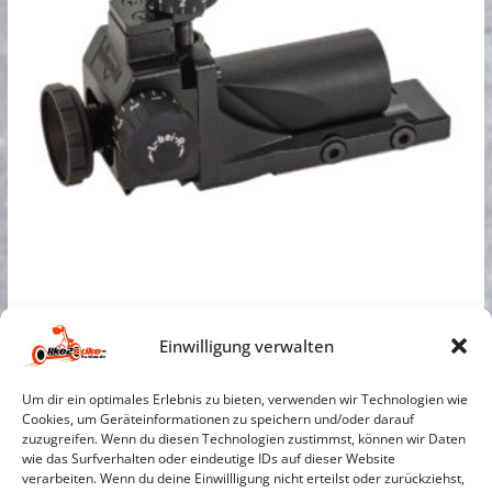
Diopter 6805_10
Einwilligung verwalten
€
300,00
inkl. 19 % MwSt.
Um dir ein optimales Erlebnis zu bieten, verwenden wir Technologien wie
Cookies, um Geräteinformationen zu speichern und/oder darauf
zzgl.
Versandkosten
zuzugreifen. Wenn du diesen Technologien zustimmst, können wir Daten
wie das Surfverhalten oder eindeutige IDs auf dieser Website
In den Warenkorb
verarbeiten. Wenn du deine Einwillligung nicht erteilst oder zurückziehst,