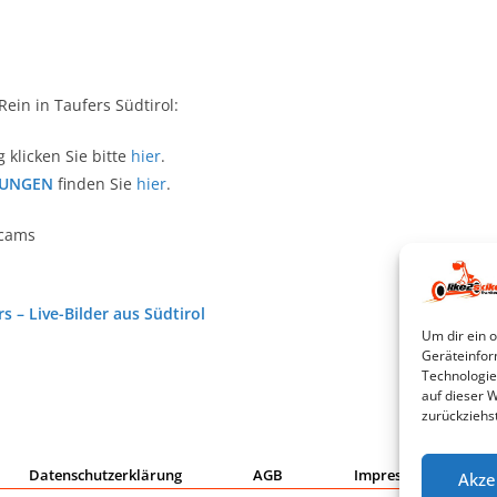
Rein in Taufers Südtirol:
klicken Sie bitte
hier
.
GUNGEN
finden Sie
hier
.
bcams
 – Live-Bilder aus Südtirol
Um dir ein 
Geräteinfor
Technologie
auf dieser W
zurückziehs
Datenschutzerklärung
AGB
Impressum
Akze