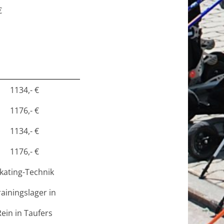
€
1134,- €
1176,- €
1134,- €
1176,- €
kating-Technik
rainingslager in
Rein in Taufers