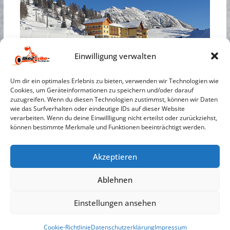
Einwilligung verwalten
Um dir ein optimales Erlebnis zu bieten, verwenden wir Technologien wie
Cookies, um Geräteinformationen zu speichern und/oder darauf
zuzugreifen. Wenn du diesen Technologien zustimmst, können wir Daten
wie das Surfverhalten oder eindeutige IDs auf dieser Website
verarbeiten. Wenn du deine Einwillligung nicht erteilst oder zurückziehst,
können bestimmte Merkmale und Funktionen beeinträchtigt werden.
Akzeptieren
Ablehnen
Gästebuch
Datenschutzerklärung
Einstellungen ansehen
AGB
Impressum
Cookie-Richtlinie
Copyright © 2026
Like2Skike Franken
. Alle Rechte vorbehalten.
Cookie-Richtlinie
Datenschutzerklärung
Impressum