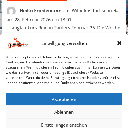
Die
Heiko Friedemann
aus
Wilhelmsdorf
schrieb
...
Met
am
28. Februar 2026
um
13:01
ein
Langlaufkurs Rein in Taufers Februar'26: Die Woche
war einfach wieder hervorragend. Tolle Teilnehmer
Einwilligung verwalten
und super engagierte Trainer machten die
Veranstaltung wieder zu einem unvergesslichen
Um dir ein optimales Erlebnis zu bieten, verwenden wir Technologien wie
Erlebnis. Bei Traumwetter und bestens
Cookies, um Geräteinformationen zu speichern und/oder darauf
präparierten Loipen konnten wir unsere
zuzugreifen. Wenn du diesen Technologien zustimmst, können wir Daten
wie das Surfverhalten oder eindeutige IDs auf dieser Website
Langlauffähigkeiten wieder ein Stück verbessern.
verarbeiten. Wenn du deine Einwillligung nicht erteilst oder zurückziehst,
können bestimmte Merkmale und Funktionen beeinträchtigt werden.
Akzeptieren
Ablehnen
Gästebuch
Datenschutzerklärung
Einstellungen ansehen